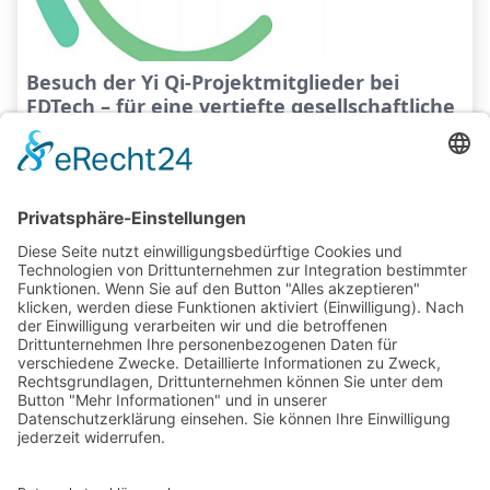
Besuch der Yi Qi-Projektmitglieder bei
FDTech – für eine vertiefte gesellschaftliche
Zusammenarbeit (20.06.2024)
Am 20.06.2024 besuchte Prof. Schumann, Professor für
Wirtschaftsinformatik an der Westsächsischen
Hochschule, die FDTech GmbH (im Folgenden FDTec...
News
Events
Wissen
Über YiQi
Forum